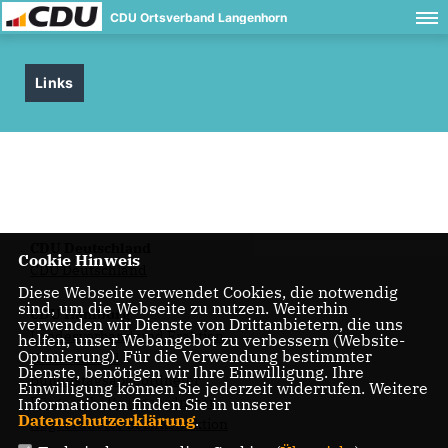
CDU Ortsverband Langenhorn
Links
CDU Deutschland
Cookie Hinweis
CDU Deutschland
Diese Webseite verwendet Cookies, die notwendig
sind, um die Webseite zu nutzen. Weiterhin
CDU Hamburg
verwenden wir Dienste von Drittanbietern, die uns
Landesverband und Fraktion
helfen, unser Webangebot zu verbessern (Website-
Optmierung). Für die Verwendung bestimmter
Kreisverband
Dienste, benötigen wir Ihre Einwilligung. Ihre
Bundestagsabgeordneter
Einwilligung können Sie jederzeit widerrufen. Weitere
Bürgerschaftsabgeordneter
Informationen finden Sie in unserer
Datenschutzerklärung
.
Abgeordneter Bezirksfraktion