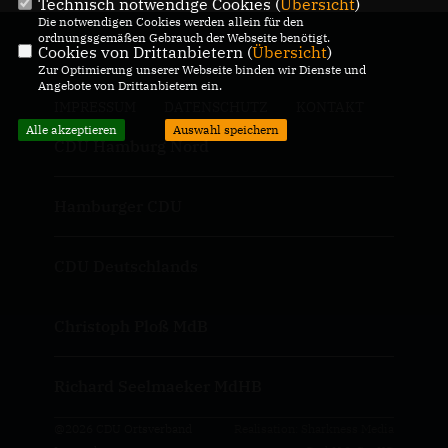
Technisch notwendige Cookies (
Übersicht
)
Die notwendigen Cookies werden allein für den
ordnungsgemäßen Gebrauch der Webseite benötigt.
Cookies von Drittanbietern (
Übersicht
)
Zur Optimierung unserer Webseite binden wir Dienste und
Angebote von Drittanbietern ein.
IMPRESSUM
DATENSCHUTZ
KONTAKT
Alle akzeptieren
Auswahl speichern
CDU Hamburg Nord
Hamburger CDU
CDU Deutschlands
Christoph Ploß MdB
Richard Seelmaeker MdHB
@2026 CDU Ortsverband
Realisation: Sharkness Media